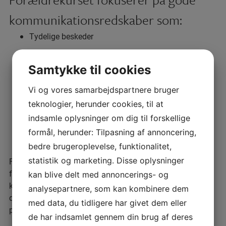
kommunikationsredskaber som:
Tydelige beskeder
Ros og opmuntring
Samtykke til cookies
Følelsesregulering
Vi og vores samarbejdspartnere bruger
Grænsesætning
teknologier, herunder cookies, til at
Problemløsning
indsamle oplysninger om dig til forskellige
formål, herunder: Tilpasning af annoncering,
Konflikthåndtering
bedre brugeroplevelse, funktionalitet,
statistik og marketing. Disse oplysninger
Flere forældre, som har gennemgået forældrekurset,
fortæller, at de har brugt
kan blive delt med annoncerings- og
kommunikationsredskaberne med succes ikke bare
analysepartnere, som kan kombinere dem
derhjemme, men også på deres arbejde for at sikre sig
med data, du tidligere har givet dem eller
positiv kommunikation med deres ansatte.
de har indsamlet gennem din brug af deres