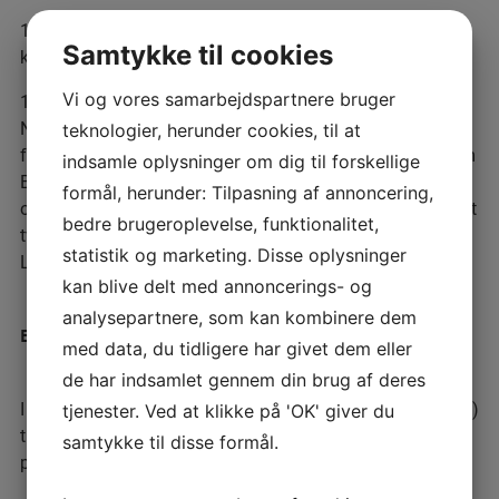
12 år som rådgiver i Åben Anonym Rådgivning i Aarhus
Samtykke til cookies
kommune.
Vi og vores samarbejdspartnere bruger
1½ år som kursusleder i projektet Forældrekursus og
Netværk for familier med et barn med handicap eller
teknologier, herunder cookies, til at
funktionsnedsættelse. Projektet var et samarbejde mellem
indsamle oplysninger om dig til forskellige
Børnecentret, Handicapcentret for Børn og frivillig
formål, herunder: Tilpasning af annoncering,
organisationen Ligeværd. Projektet var en afprøvning af et
bedre brugeroplevelse, funktionalitet,
tværkommunalt samarbejde med frivillige fra
statistik og marketing. Disse oplysninger
Ligeværd bevilget af Socialstyrelsen.
kan blive delt med annoncerings- og
analysepartnere, som kan kombinere dem
Erfaring som supervisor.
med data, du tidligere har givet dem eller
de har indsamlet gennem din brug af deres
I 2 år var jeg hyret af RCT- København (nuværende Dignity)
tjenester. Ved at klikke på 'OK' giver du
til at supervisere et ledelsesteam i Kolding Kommune i
samtykke til disse formål.
processuel netværksmødeledelse.