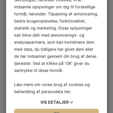
indsamle oplysninger om dig til forskellige
formål, herunder: Tilpasning af annoncering,
Familieterapi
bedre brugeroplevelse, funktionalitet,
Læs mere
statistik og marketing. Disse oplysninger
Individuel terapi
kan blive delt med annoncerings- og
analysepartnere, som kan kombinere dem
Læs mere
med data, du tidligere har givet dem eller
Supervision
de har indsamlet gennem din brug af deres
tjenester. Ved at klikke på 'OK' giver du
Læs mere
samtykke til disse formål.
Forældrekursus
Læs mere
Læs mere om vores brug af cookies og
behandling af persondata
her
.
VIS
DETALJER
Kontakt mig i dag