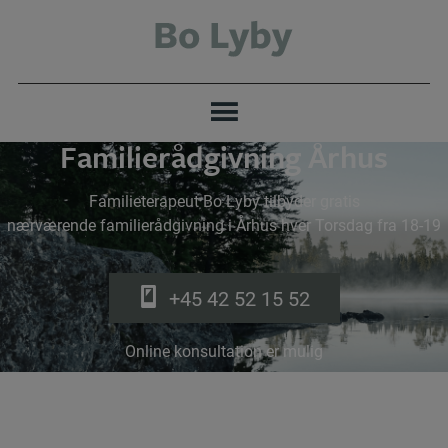
Hop
til
indholdet
Familierådgivning Århus
Familieterapeut Bo Lyby tilbyder gratis
nærværende familierådgivning i Århus hver Torsdag fra 18-19
+45 42 52 15 52
Online konsultation er mulig