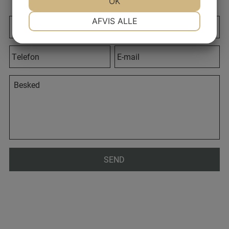
JA
NEJ
OK
JA
NEJ
NØDVENDIGE
PRÆFERENCER
AFVIS ALLE
JA
NEJ
JA
NEJ
MARKETING
STATISTIK